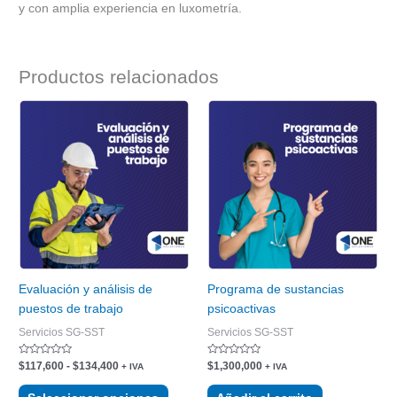
y con amplia experiencia en luxometría.
Productos relacionados
Rango
Este
de
producto
precios:
tiene
desde
$117,600
múltiples
hasta
variantes.
$134,400
Las
opciones
se
pueden
elegir
Evaluación y análisis de
Programa de sustancias
en
puestos de trabajo
psicoactivas
la
Servicios SG-SST
Servicios SG-SST
página
de
Valorado
Valorado
$
117,600
-
$
134,400
$
1,300,000
+ IVA
+ IVA
con
con
producto
0
0
de
de