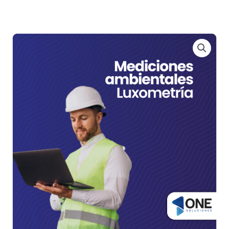
Ir
al
contenido
Mediciones
ambientales
-
Luxometría
cantidad